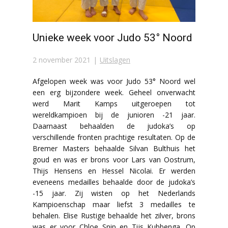
Unieke week voor Judo 53° Noord
2 november 2021
Uitslagen
Afgelopen week was voor Judo 53° Noord wel
een erg bijzondere week. Geheel onverwacht
werd Marit Kamps uitgeroepen tot
wereldkampioen bij de junioren -21 jaar.
Daarnaast behaalden de judoka’s op
verschillende fronten prachtige resultaten. Op de
Bremer Masters behaalde Silvan Bulthuis het
goud en was er brons voor Lars van Oostrum,
Thijs Hensens en Hessel Nicolai. Er werden
eveneens medailles behaalde door de judoka’s
-15 jaar. Zij wisten op het Nederlands
Kampioenschap maar liefst 3 medailles te
behalen. Elise Rustige behaalde het zilver, brons
was er voor Chloe Snip en Tijs Kubbenga. Op